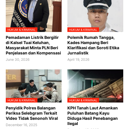
HUKUM & KRIMINAL
HUKUM & KRIMINAL
Pemadaman Listrik Bergilir
Polemik Rumah Tangga,
di Kalsel Tuai Keluhan,
Kades Hampang Beri
Masyarakat Minta PLN Beri
Klarifikasi dan Soroti Etika
Penjelasan dan Kompensasi
Jurnalistik
June 30, 2026
April 19, 2026
HUKUM & KRIMINAL
HUKUM & KRIMINAL
Penyidik Polres Balangan
KPH Tanah Laut Amankan
Periksa Selebgram Terkait
Puluhan Batang Kayu
Video Tidak Senonoh Viral
Diduga Hasil Penebangan
Ilegal
December 16, 2025