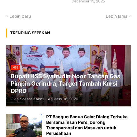
December 15, 2025
Lebih baru
Lebih lama
TRENDING SEPEKAN
HSS
Bupati HSS Syafrudin Noor Tancap Gas
Pimpin Gerindra, Target Tambah Kursi
DPRD
Oleh
Soeara Kalsel
-
Agustus 06, 2026
PT Bangun Banua Gelar Dialog Terbuka
Bersama Insan Pers, Dorong
Transparansi dan Masukan untuk
Perusahaan