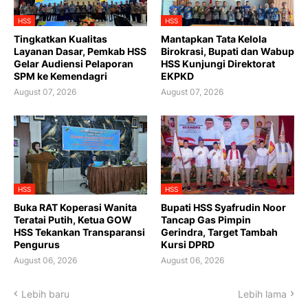
HSS
HSS
Tingkatkan Kualitas
Mantapkan Tata Kelola
Layanan Dasar, Pemkab HSS
Birokrasi, Bupati dan Wabup
Gelar Audiensi Pelaporan
HSS Kunjungi Direktorat
SPM ke Kemendagri
EKPKD
August 07, 2026
August 07, 2026
HSS
HSS
Buka RAT Koperasi Wanita
Bupati HSS Syafrudin Noor
Teratai Putih, Ketua GOW
Tancap Gas Pimpin
HSS Tekankan Transparansi
Gerindra, Target Tambah
Pengurus
Kursi DPRD
August 06, 2026
August 06, 2026
Lebih baru
Lebih lama