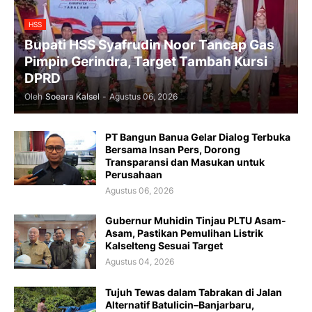
HSS
Bupati HSS Syafrudin Noor Tancap Gas
Pimpin Gerindra, Target Tambah Kursi
DPRD
Oleh
Soeara Kalsel
-
Agustus 06, 2026
PT Bangun Banua Gelar Dialog Terbuka
Bersama Insan Pers, Dorong
Transparansi dan Masukan untuk
Perusahaan
Agustus 06, 2026
Gubernur Muhidin Tinjau PLTU Asam-
Asam, Pastikan Pemulihan Listrik
Kalselteng Sesuai Target
Agustus 04, 2026
Tujuh Tewas dalam Tabrakan di Jalan
Alternatif Batulicin–Banjarbaru,