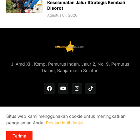
Keselamatan Jalur Strategis Kembali
Disorot
Agustus 01, 2026
Jl Amd XII, Komp. Pemurus Indah, Jalur 2, No. 9, Pemurus
Dalam, Banjarmasin Selatan
Situs web kami menggunakan cookie untuk meningkatkan
Home
Redaksi
Kontak
Pedoman Media Siber
pengalaman Anda.
Pelajari lebih lanjut
Tentang Kami
Terima
Copyright ©
2026
Soeara Kalsel