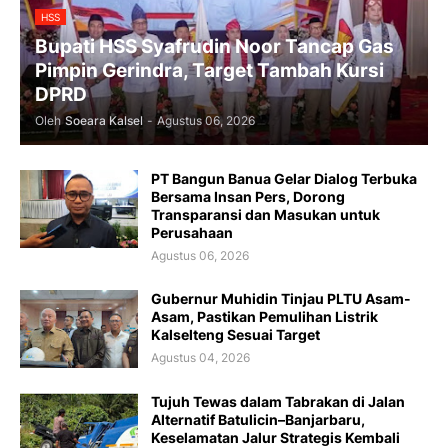
HSS
Bupati HSS Syafrudin Noor Tancap Gas
Pimpin Gerindra, Target Tambah Kursi
DPRD
Oleh
Soeara Kalsel
-
Agustus 06, 2026
PT Bangun Banua Gelar Dialog Terbuka
Bersama Insan Pers, Dorong
Transparansi dan Masukan untuk
Perusahaan
Agustus 06, 2026
Gubernur Muhidin Tinjau PLTU Asam-
Asam, Pastikan Pemulihan Listrik
Kalselteng Sesuai Target
Agustus 04, 2026
Tujuh Tewas dalam Tabrakan di Jalan
Alternatif Batulicin–Banjarbaru,
Keselamatan Jalur Strategis Kembali