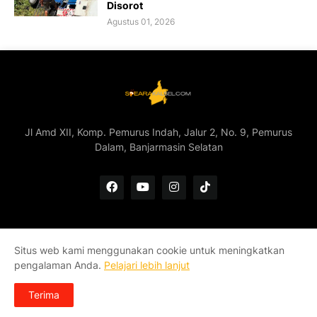
Disorot
Agustus 01, 2026
Jl Amd XII, Komp. Pemurus Indah, Jalur 2, No. 9, Pemurus
Dalam, Banjarmasin Selatan
Situs web kami menggunakan cookie untuk meningkatkan
Home
Redaksi
Kontak
Pedoman Media Siber
pengalaman Anda.
Pelajari lebih lanjut
Tentang Kami
Terima
Copyright ©
2026
Soeara Kalsel