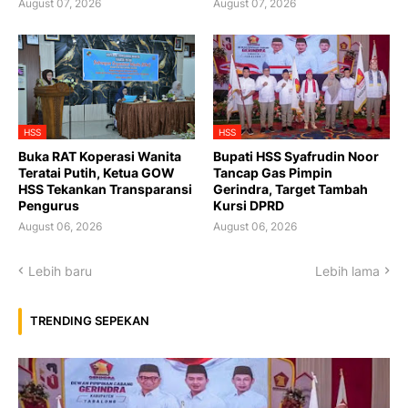
August 07, 2026
August 07, 2026
HSS
HSS
Buka RAT Koperasi Wanita
Bupati HSS Syafrudin Noor
Teratai Putih, Ketua GOW
Tancap Gas Pimpin
HSS Tekankan Transparansi
Gerindra, Target Tambah
Pengurus
Kursi DPRD
August 06, 2026
August 06, 2026
Lebih baru
Lebih lama
TRENDING SEPEKAN