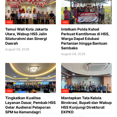
HSS
HSS
Temui Wali Kota Jakarta
Intelkam Polda Kalsel
Utara, Wabup HSS Jalin
Perkuat Kamtibmas di HSS,
Silaturahmi dan Sinergi
Warga Dapat Edukasi
Daerah
Pertanian hingga Bantuan
Sembako
August 08, 2026
August 08, 2026
HSS
HSS
Tingkatkan Kualitas
Mantapkan Tata Kelola
Layanan Dasar, Pemkab HSS
Birokrasi, Bupati dan Wabup
Gelar Audiensi Pelaporan
HSS Kunjungi Direktorat
SPM ke Kemendagri
EKPKD