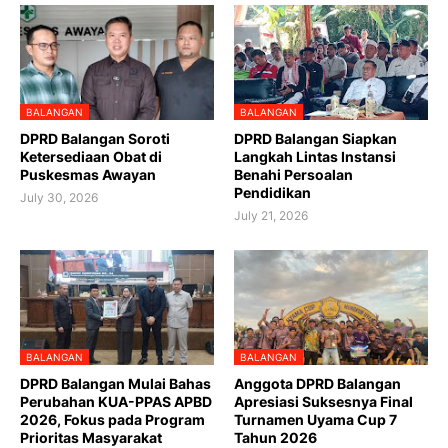
BALANGAN
BALANGAN
DPRD Balangan Soroti
DPRD Balangan Siapkan
Ketersediaan Obat di
Langkah Lintas Instansi
Puskesmas Awayan
Benahi Persoalan
Pendidikan
July 30, 2026
July 21, 2026
BALANGAN
BALANGAN
DPRD Balangan Mulai Bahas
Anggota DPRD Balangan
Perubahan KUA-PPAS APBD
Apresiasi Suksesnya Final
2026, Fokus pada Program
Turnamen Uyama Cup 7
Prioritas Masyarakat
Tahun 2026