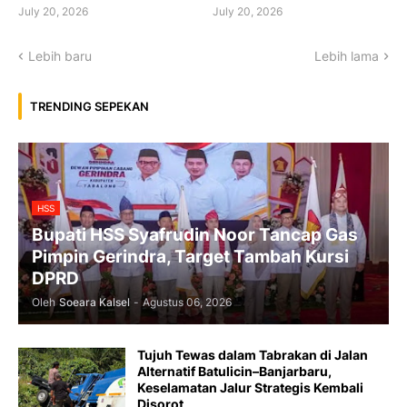
July 20, 2026
July 20, 2026
Lebih baru
Lebih lama
TRENDING SEPEKAN
HSS
Bupati HSS Syafrudin Noor Tancap Gas
Pimpin Gerindra, Target Tambah Kursi
DPRD
Oleh
Soeara Kalsel
-
Agustus 06, 2026
Tujuh Tewas dalam Tabrakan di Jalan
Alternatif Batulicin–Banjarbaru,
Keselamatan Jalur Strategis Kembali
Disorot