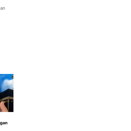
kan
ngan