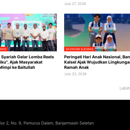
July 27, 2026
SNIS
EKONOMI & BISNIS
l Syariah Gelar Lomba Reels
Peringati Hari Anak Nasional, Ba
iku", Ajak Masyarakat
Kalsel Ajak Wujudkan Lingkunga
impi ke Baitullah
Ramah Anak
July 23, 2026
Lebih
lur 2, No. 9, Pemurus Dalam, Banjarmasin Selatan