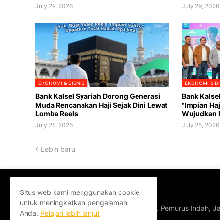
July 29, 2026
July 29, 2026
EKONOMI & BISNIS
EKONOMI & BI
Bank Kalsel Syariah Dorong Generasi
Bank Kalse
Muda Rencanakan Haji Sejak Dini Lewat
"Impian Haj
Lomba Reels
Wujudkan M
July 26, 2026
July 25, 2026
Lebih baru
Situs web kami menggunakan cookie
OFFICE
untuk meningkatkan pengalaman
Jl Amd XII, Komp. Pemurus Indah, Ja
Anda.
Pelajari lebih lanjut