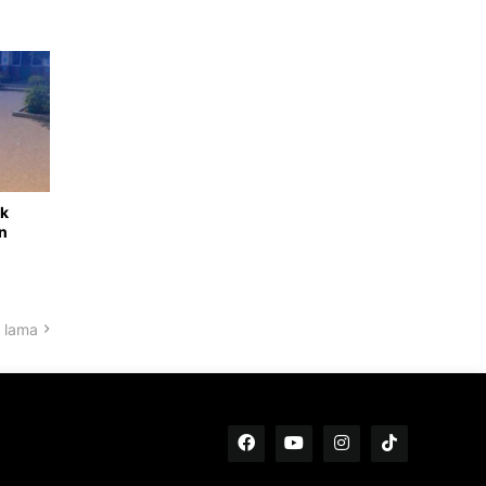
nk
n
 lama