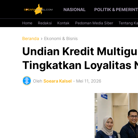
NASIONAL
POLITIK & PEMERIN
Home
Redaksi
Kontak
Pedoman Media Siber
Tentang K
Beranda
Ekonomi & Bisnis
Undian Kredit Multigu
Tingkatkan Loyalitas
Oleh
Soeara Kalsel
-
Mei 11, 2026