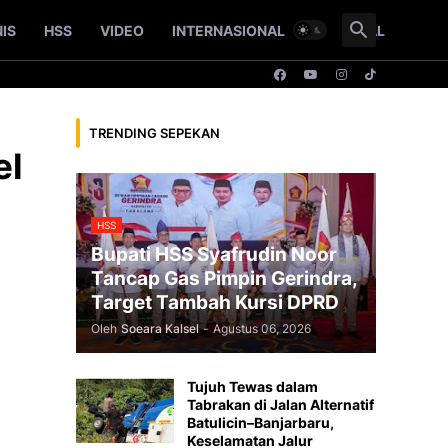
NIS
HSS
VIDEO
INTERNASIONAL
NASIONAL
TRENDING SEPEKAN
el
HSS
Bupati HSS Syafrudin Noor
Tancap Gas Pimpin Gerindra,
Target Tambah Kursi DPRD
Oleh
Soeara Kalsel
-
Agustus 06, 2026
Tujuh Tewas dalam
Tabrakan di Jalan Alternatif
Batulicin–Banjarbaru,
Keselamatan Jalur