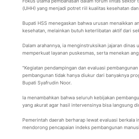
Fokus utama pembahasan dalam forum lintas sektor 
(UHH) yang menjadi potret riil kualitas kesehatan da
Bupati HSS menegaskan bahwa urusan menaikkan ang
kesehatan, melainkan butuh keterlibatan aktif dari se
Dalam arahannya, ia menginstruksikan jajaran dinas 
memperkuat layanan puskesmas, serta menekan angka 
"Kegiatan pendampingan dan evaluasi pembangunan da
pembangunan tidak hanya diukur dari banyaknya prog
Bupati Syafrudin Noor.
Ia menambahkan bahwa seluruh kebijakan pembangunan
yang akurat agar hasil intervensinya bisa langsung d
Pemerintah daerah berharap lewat evaluasi berkala i
mendorong pencapaian indeks pembangunan manusia