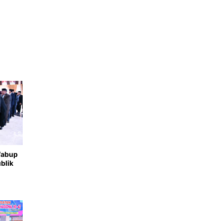
 Wabup
blik