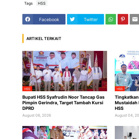
Tags
HSS
Facebook
Twitter
ARTIKEL TERKAIT
HSS
HSS
Bupati HSS Syafrudin Noor Tancap Gas
Tingkatkan
Pimpin Gerindra, Target Tambah Kursi
Mustaidah 
DPRD
HSS
August 06, 2026
August 04, 2