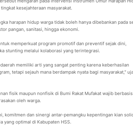
tersebut mengarah pada intervensi instrumen Umur Harapan Hi
n tingkat kesejahteraan masyarakat.
ka harapan hidup warga tidak boleh hanya dibebankan pada s
ktor pangan, sanitasi, hingga ekonomi.
untuk memperkuat program promotif dan preventif sejak dini,
stunting melalui kolaborasi yang terintegrasi.
erah memiliki arti yang sangat penting karena keberhasilan
ram, tetapi sejauh mana berdampak nyata bagi masyarakat," uj
 fisik maupun nonfisik di Bumi Rakat Mufakat wajib berbasis
irasakan oleh warga.
ni, komitmen dan sinergi antar-pemangku kepentingan kian soli
 yang optimal di Kabupaten HSS.