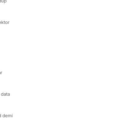
dup
ektor
ar
 data
d demi