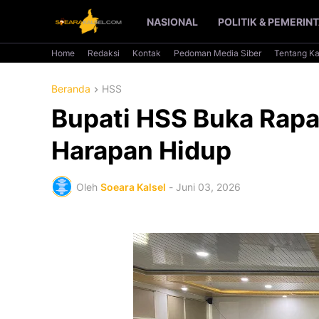
NASIONAL
POLITIK & PEMERIN
Home
Redaksi
Kontak
Pedoman Media Siber
Tentang K
Beranda
HSS
Bupati HSS Buka Rapa
Harapan Hidup
Oleh
Soeara Kalsel
-
Juni 03, 2026