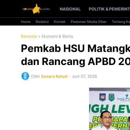
NASIONAL
POLITIK & PEMERIN
Home
Redaksi
Kontak
Pedoman Media Siber
Tentang K
Beranda
Ekonomi & Bisnis
Pemkab HSU Matangk
dan Rancang APBD 20
Oleh
Soeara Kalsel
-
Juni 07, 2026