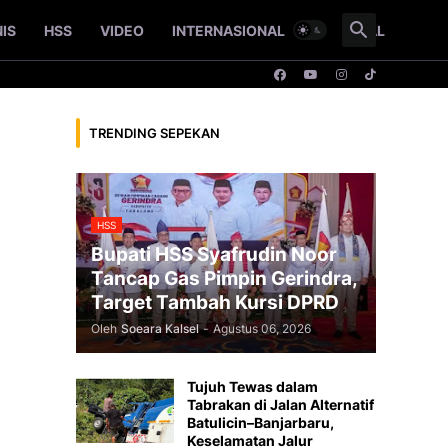
NIS
HSS
VIDEO
INTERNASIONAL
NASIONAL
TRENDING SEPEKAN
HSS
Bupati HSS Syafrudin Noor
Tancap Gas Pimpin Gerindra,
Target Tambah Kursi DPRD
Oleh
Soeara Kalsel
-
Agustus 06, 2026
Tujuh Tewas dalam
Tabrakan di Jalan Alternatif
Batulicin–Banjarbaru,
Keselamatan Jalur