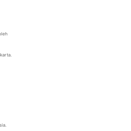
oleh
karta.
ia.