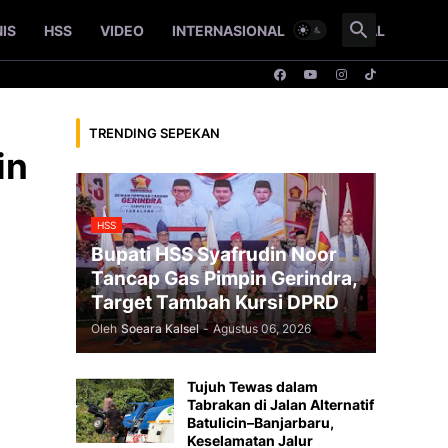
NIS
HSS
VIDEO
INTERNASIONAL
NASIONAL
TRENDING SEPEKAN
in
HSS
Bupati HSS Syafrudin Noor
Tancap Gas Pimpin Gerindra,
Target Tambah Kursi DPRD
Oleh
Soeara Kalsel
-
Agustus 06, 2026
Tujuh Tewas dalam
Tabrakan di Jalan Alternatif
Batulicin–Banjarbaru,
Keselamatan Jalur