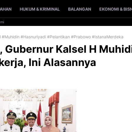
TAHAN
HUKUM & KRIMINAL
BALANGAN
EKONOMI & BIS
ami
el #Muhidin #Hasnuriyadi #Pelantikan #Prabowo #IstanaMerdeka
n, Gubernur Kalsel H Muhid
erja, Ini Alasannya