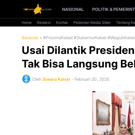
NASIONAL
POLITIK & PEMERIN
Home
Redaksi
Kontak
Pedoman Media Siber
Tentang K
Beranda
#ProvinsiKalsel #GubernurKalsel #WagubKals
Usai Dilantik Preside
Tak Bisa Langsung Bek
Oleh
Soeara Kalsel
-
Februari 20, 2025