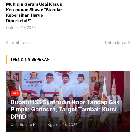
Muhidin Geram Usai Kasus
Keracunan Siswa: “Standar
Kebersihan Harus
Diperketat!”
October 10, 2025
Lebih baru
Lebih lama
TRENDING SEPEKAN
HSS
Bupati HSS Syafrudin Noor Tancap Gas
Pimpin Gerindra, Target Tambah Kursi
DPRD
Oleh
Soeara Kalsel
-
Agustus 06, 2026