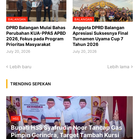
BALANGAN
BALANGAN
DPRD Balangan Mulai Bahas
Anggota DPRD Balangan
Perubahan KUA-PPAS APBD
Apresiasi Suksesnya Final
2026, Fokus pada Program
Turnamen Uyama Cup 7
Prioritas Masyarakat
Tahun 2026
July 20, 2026
July 20, 2026
Lebih baru
Lebih lama
TRENDING SEPEKAN
HSS
Bupati HSS Syafrudin Noor Tancap Gas
Pimpin Gerindra, Target Tambah Kursi