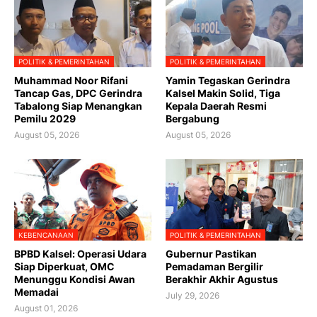
POLITIK & PEMERINTAHAN
POLITIK & PEMERINTAHAN
Muhammad Noor Rifani
Yamin Tegaskan Gerindra
Tancap Gas, DPC Gerindra
Kalsel Makin Solid, Tiga
Tabalong Siap Menangkan
Kepala Daerah Resmi
Pemilu 2029
Bergabung
August 05, 2026
August 05, 2026
KEBENCANAAN
POLITIK & PEMERINTAHAN
BPBD Kalsel: Operasi Udara
Gubernur Pastikan
Siap Diperkuat, OMC
Pemadaman Bergilir
Menunggu Kondisi Awan
Berakhir Akhir Agustus
Memadai
July 29, 2026
August 01, 2026