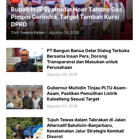
HSS
Bupati HSS Syafrudin Noor Tancap Gas
Pimpin Gerindra, Target Tambah Kursi
DPRD
Oleh
Soeara Kalsel
-
Agustus 06, 2026
PT Bangun Banua Gelar Dialog Terbuka
Bersama Insan Pers, Dorong
Transparansi dan Masukan untuk
Perusahaan
Agustus 06, 2026
Gubernur Muhidin Tinjau PLTU Asam-
Asam, Pastikan Pemulihan Listrik
Kalselteng Sesuai Target
Agustus 04, 2026
Tujuh Tewas dalam Tabrakan di Jalan
Alternatif Batulicin–Banjarbaru,
Keselamatan Jalur Strategis Kembali
Disorot