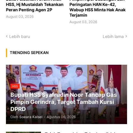
HSS, Hj Mustaidah Tekankan
Peringatan HAN Ke-42,
Peran Penting Agen 2P
Wabup HSS Minta Hak Anak
Terjamin
August 03, 2026
August 03, 2026
Lebih baru
Lebih lama
TRENDING SEPEKAN
HSS
Bupati HSS Syafrudin Noor Tancap Gas
Pimpin Gerindra, Target Tambah Kursi
DPRD
Oleh
Soeara Kalsel
-
Agustus 06, 2026