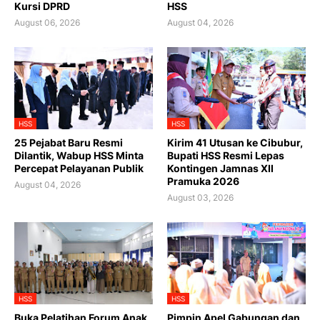
Kursi DPRD
HSS
August 06, 2026
August 04, 2026
HSS
HSS
25 Pejabat Baru Resmi
Kirim 41 Utusan ke Cibubur,
Dilantik, Wabup HSS Minta
Bupati HSS Resmi Lepas
Percepat Pelayanan Publik
Kontingen Jamnas XII
Pramuka 2026
August 04, 2026
August 03, 2026
HSS
HSS
Buka Pelatihan Forum Anak
Pimpin Apel Gabungan dan