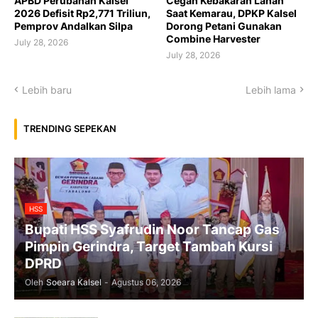
APBD Perubahan Kalsel
Cegah Kebakaran Lahan
2026 Defisit Rp2,771 Triliun,
Saat Kemarau, DPKP Kalsel
Pemprov Andalkan Silpa
Dorong Petani Gunakan
Combine Harvester
July 28, 2026
July 28, 2026
Lebih baru
Lebih lama
TRENDING SEPEKAN
HSS
Bupati HSS Syafrudin Noor Tancap Gas
Pimpin Gerindra, Target Tambah Kursi
DPRD
Oleh
Soeara Kalsel
-
Agustus 06, 2026