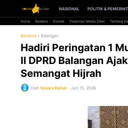
NASIONAL
POLITIK & PEMERIN
Home
Redaksi
Kontak
Pedoman Media Siber
Tentang K
Beranda
Balangan
Hadiri Peringatan 1 M
II DPRD Balangan Aja
Semangat Hijrah
Oleh
Soeara Kalsel
-
Juni 15, 2026