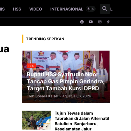
NIS
HSS
VIDEO
INTERNASIONAL
NASIONAL
TRENDING SEPEKAN
ua
HSS
Bupati HSS Syafrudin Noor
Tancap Gas Pimpin Gerindra,
Target Tambah Kursi DPRD
Oleh
Soeara Kalsel
-
Agustus 06, 2026
Tujuh Tewas dalam
Tabrakan di Jalan Alternatif
Batulicin–Banjarbaru,
Keselamatan Jalur