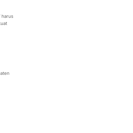
 harus
kuat
paten