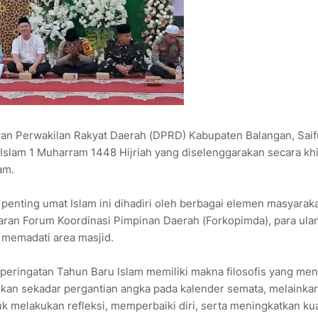
 Perwakilan Rakyat Daerah (DPRD) Kabupaten Balangan, Saiful
Islam 1 Muharram 1448 Hijriah yang diselenggarakan secara kh
am.
enting umat Islam ini dihadiri oleh berbagai elemen masyarak
jaran Forum Koordinasi Pimpinan Daerah (Forkopimda), para ula
 memadati area masjid.
eringatan Tahun Baru Islam memiliki makna filosofis yang me
bukan sekadar pergantian angka pada kalender semata, melainka
k melakukan refleksi, memperbaiki diri, serta meningkatkan kua