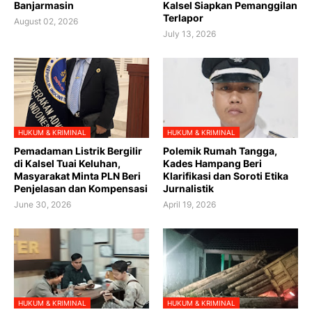
Banjarmasin
Kalsel Siapkan Pemanggilan
Terlapor
August 02, 2026
July 13, 2026
HUKUM & KRIMINAL
HUKUM & KRIMINAL
Pemadaman Listrik Bergilir
Polemik Rumah Tangga,
di Kalsel Tuai Keluhan,
Kades Hampang Beri
Masyarakat Minta PLN Beri
Klarifikasi dan Soroti Etika
Penjelasan dan Kompensasi
Jurnalistik
June 30, 2026
April 19, 2026
HUKUM & KRIMINAL
HUKUM & KRIMINAL