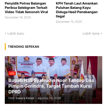
Penyidik Polres Balangan
KPH Tanah Laut Amankan
Periksa Selebgram Terkait
Puluhan Batang Kayu
Video Tidak Senonoh Viral
Diduga Hasil Penebangan
Ilegal
December 16, 2025
December 15, 2025
Lebih baru
Lebih lama
TRENDING SEPEKAN
HSS
Bupati HSS Syafrudin Noor Tancap Gas
Pimpin Gerindra, Target Tambah Kursi
DPRD
Oleh
Soeara Kalsel
-
Agustus 06, 2026