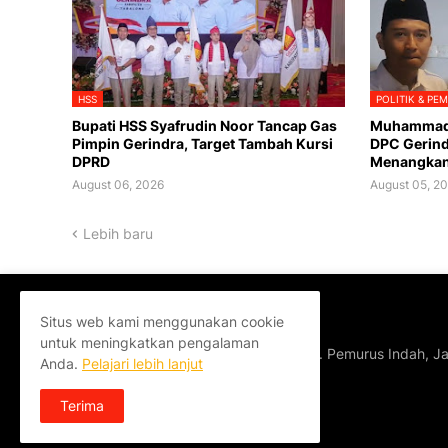
HSS
POLITIK & PE
Bupati HSS Syafrudin Noor Tancap Gas
Muhammad N
Pimpin Gerindra, Target Tambah Kursi
DPC Gerind
DPRD
Menangkan
August 06, 2026
August 05, 2
Lebih baru
Situs web kami menggunakan cookie
OFFICE
untuk meningkatkan pengalaman
Jl Amd XII, Komp. Pemurus Indah, Ja
Anda.
Pelajari lebih lanjut
Terima
Copyright ©
2026
Soeara Kalsel