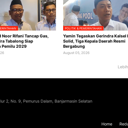
MERINTAHAN
POLITIK & PEMERINTAHAN
oor Rifani Tancap Gas,
Yamin Tegaskan Gerindra Kalsel
ra Tabalong Siap
Solid, Tiga Kepala Daerah Resmi
 Pemilu 2029
Bergabung
026
August 05, 2026
Lebih
lur 2, No. 9, Pemurus Dalam, Banjarmasin Selatan
Home
Reda