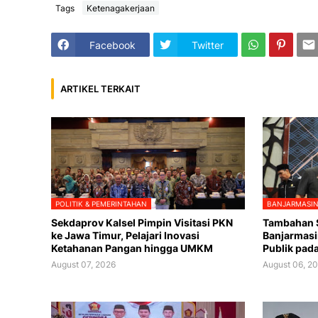
Tags
Ketenagakerjaan
Facebook
Twitter
ARTIKEL TERKAIT
POLITIK & PEMERINTAHAN
BANJARMASI
Sekdaprov Kalsel Pimpin Visitasi PKN
Tambahan S
ke Jawa Timur, Pelajari Inovasi
Banjarmasi
Ketahanan Pangan hingga UMKM
Publik pad
August 07, 2026
August 06, 2