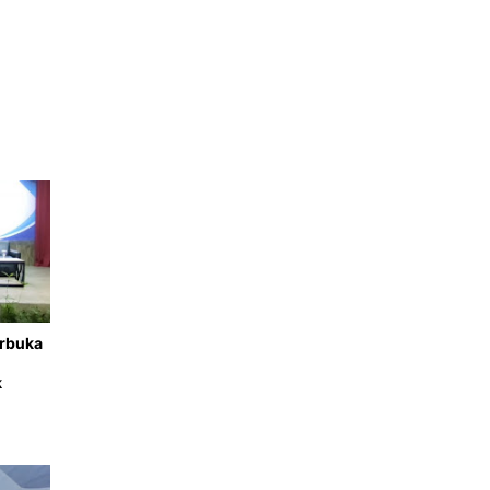
erbuka
k