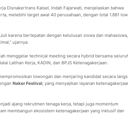
ja Disnakertrans Kalsel, Indah Fajarwati, menjelaskan bahwa
rta, melebihi target awal 40 perusahaan, dengan total 1.881 lo
Juli karena bertepatan dengan kelulusan siswa dan mahasiswa,
mal,” ujarnya.
lah menggelar technical meeting secara hybrid bersama seluru
alai Latihan Kerja, KADIN, dan BPJS Ketenagakerjaan.
 mempromosikan lowongan dan menjaring kandidat secara langs
 dengan
Naker Festival
, yang menyajikan layanan ketenagakerjaa
enjadi ajang rekrutmen tenaga kerja, tetapi juga momentum
lam membangun ekosistem ketenagakerjaan yang inklusif dan