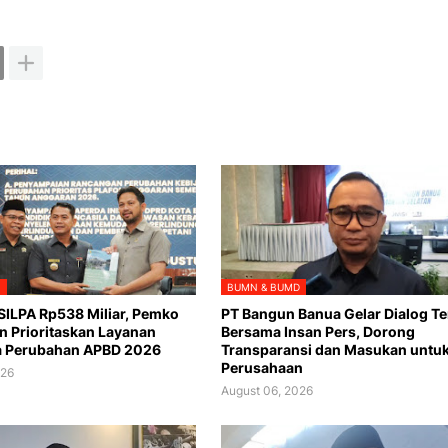
N
BUMN & BUMD
ILPA Rp538 Miliar, Pemko
PT Bangun Banua Gelar Dialog T
n Prioritaskan Layanan
Bersama Insan Pers, Dorong
a Perubahan APBD 2026
Transparansi dan Masukan untu
Perusahaan
026
August 06, 2026