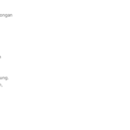
wongan
h
ung.
n,