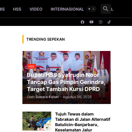
NIS
HSS
VIDEO
INTERNASIONAL
NASIONAL
TRENDING SEPEKAN
HSS
Bupati HSS Syafrudin Noor
Tancap Gas Pimpin Gerindra,
Target Tambah Kursi DPRD
Oleh
Soeara Kalsel
-
Agustus 06, 2026
Tujuh Tewas dalam
Tabrakan di Jalan Alternatif
Batulicin–Banjarbaru,
Keselamatan Jalur