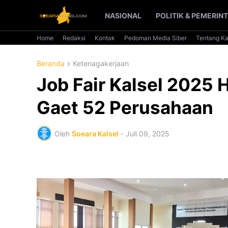
NASIONAL
POLITIK & PEMERIN
Home
Redaksi
Kontak
Pedoman Media Siber
Tentang K
Beranda
Ketenagakerjaan
Job Fair Kalsel 2025 
Gaet 52 Perusahaan
Oleh
Soeara Kalsel
-
Juli 09, 2025