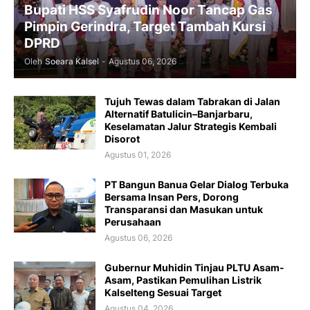
Bupati HSS Syafrudin Noor Tancap Gas
Pimpin Gerindra, Target Tambah Kursi
DPRD
Oleh
Soeara Kalsel
-
Agustus 06, 2026
Tujuh Tewas dalam Tabrakan di Jalan
Alternatif Batulicin–Banjarbaru,
Keselamatan Jalur Strategis Kembali
Disorot
Agustus 01, 2026
PT Bangun Banua Gelar Dialog Terbuka
Bersama Insan Pers, Dorong
Transparansi dan Masukan untuk
Perusahaan
Agustus 06, 2026
Gubernur Muhidin Tinjau PLTU Asam-
Asam, Pastikan Pemulihan Listrik
Kalselteng Sesuai Target
Agustus 04, 2026