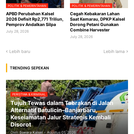
POLITIK & PEMERINTAHAN
POLITIK & PEMERINTAHAN
APBD Perubahan Kalsel
Cegah Kebakaran Lahan
2026 Defisit Rp2,771 Triliun,
Saat Kemarau, DPKP Kalsel
Pemprov Andalkan Silpa
Dorong Petani Gunakan
Combine Harvester
July 28, 2026
July 28, 2026
Lebih baru
Lebih lama
TRENDING SEPEKAN
PERISTIWA & KRIMINAL
Tujuh Tewas dalam Tabrakan di Jalan
Alternatif Batulicin–Banjarbaru,
Keselamatan Jalur Strategis Kembali
Disorot
Oleh
Soeara Kalsel
-
Agustus 01, 2026