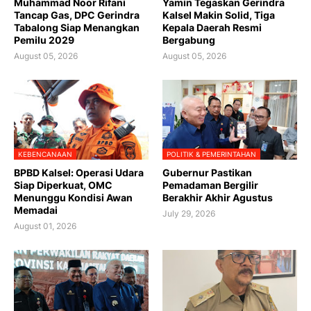
Muhammad Noor Rifani
Yamin Tegaskan Gerindra
Tancap Gas, DPC Gerindra
Kalsel Makin Solid, Tiga
Tabalong Siap Menangkan
Kepala Daerah Resmi
Pemilu 2029
Bergabung
August 05, 2026
August 05, 2026
KEBENCANAAN
POLITIK & PEMERINTAHAN
BPBD Kalsel: Operasi Udara
Gubernur Pastikan
Siap Diperkuat, OMC
Pemadaman Bergilir
Menunggu Kondisi Awan
Berakhir Akhir Agustus
Memadai
July 29, 2026
August 01, 2026