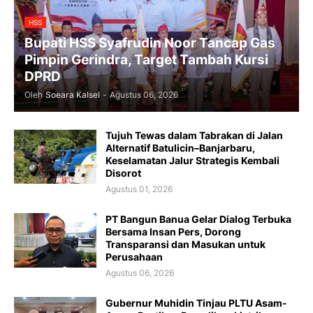
HSS
Bupati HSS Syafrudin Noor Tancap Gas
Pimpin Gerindra, Target Tambah Kursi
DPRD
Oleh
Soeara Kalsel
-
Agustus 06, 2026
Tujuh Tewas dalam Tabrakan di Jalan
Alternatif Batulicin–Banjarbaru,
Keselamatan Jalur Strategis Kembali
Disorot
Agustus 01, 2026
PT Bangun Banua Gelar Dialog Terbuka
Bersama Insan Pers, Dorong
Transparansi dan Masukan untuk
Perusahaan
Agustus 06, 2026
Gubernur Muhidin Tinjau PLTU Asam-