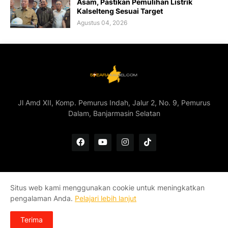
Asam, Pastikan Pemulihan Listrik
Kalselteng Sesuai Target
Agustus 04, 2026
Jl Amd XII, Komp. Pemurus Indah, Jalur 2, No. 9, Pemurus
Dalam, Banjarmasin Selatan
Situs web kami menggunakan cookie untuk meningkatkan
Home
Redaksi
Kontak
Pedoman Media Siber
pengalaman Anda.
Pelajari lebih lanjut
Tentang Kami
Terima
Copyright ©
2026
Soeara Kalsel