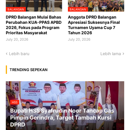
BALANGAN
BALANGAN
DPRD Balangan Mulai Bahas
Anggota DPRD Balangan
Perubahan KUA-PPAS APBD
Apresiasi Suksesnya Final
2026, Fokus pada Program
Turnamen Uyama Cup 7
Prioritas Masyarakat
Tahun 2026
July 20, 2026
July 20, 2026
Lebih baru
Lebih lama
TRENDING SEPEKAN
HSS
Bupati HSS Syafrudin Noor Tancap Gas
Pimpin Gerindra, Target Tambah Kursi
DPRD