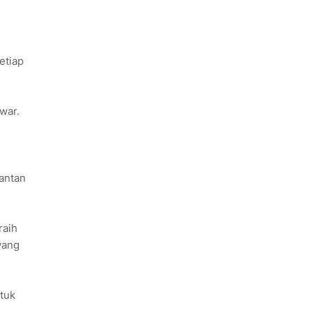
etiap
war.
antan
raih
yang
ntuk