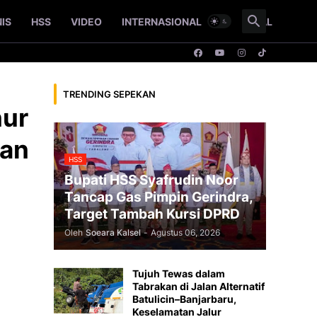
NIS
HSS
VIDEO
INTERNASIONAL
NASIONAL
TRENDING SEPEKAN
nur
gan
HSS
Bupati HSS Syafrudin Noor
Tancap Gas Pimpin Gerindra,
Target Tambah Kursi DPRD
Oleh
Soeara Kalsel
-
Agustus 06, 2026
Tujuh Tewas dalam
Tabrakan di Jalan Alternatif
Batulicin–Banjarbaru,
Keselamatan Jalur