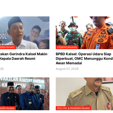
MERINTAHAN
KEBENCANAAN
skan Gerindra Kalsel Makin
BPBD Kalsel: Operasi Udara Siap
 Kepala Daerah Resmi
Diperkuat, OMC Menunggu Kondi
Awan Memadai
026
August 01, 2026
MERINTAHAN
POLITIK & PEMERINTAHAN