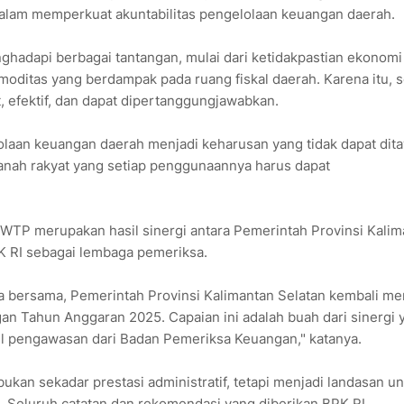
dalam memperkuat akuntabilitas pengelolaan keuangan daerah.
ghadapi berbagai tantangan, mulai dari ketidakpastian ekonomi
omoditas yang berdampak pada ruang fiskal daerah. Karena itu, s
 efektif, dan dapat dipertanggungjawabkan.
elolaan keuangan daerah menjadi keharusan yang tidak dapat dita
nah rakyat yang setiap penggunaannya harus dapat
WTP merupakan hasil sinergi antara Pemerintah Provinsi Kalim
PK RI sebagai lembaga pemeriksa.
kita bersama, Pemerintah Provinsi Kalimantan Selatan kembali me
an Tahun Anggaran 2025. Capaian ini adalah buah dari sinergi 
sil pengawasan dari Badan Pemeriksa Keuangan," katanya.
kan sekadar prestasi administratif, tetapi menjadi landasan u
n. Seluruh catatan dan rekomendasi yang diberikan BPK RI,