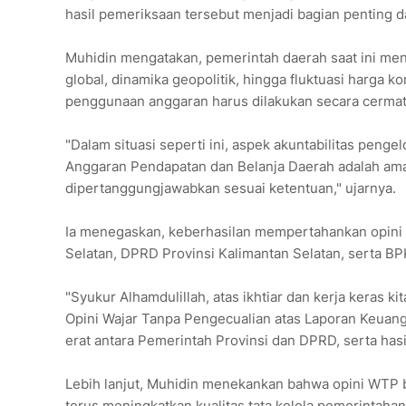
hasil pemeriksaan tersebut menjadi bagian penting 
Muhidin mengatakan, pemerintah daerah saat ini men
global, dinamika geopolitik, hingga fluktuasi harga k
penggunaan anggaran harus dilakukan secara cermat,
"Dalam situasi seperti ini, aspek akuntabilitas peng
Anggaran Pendapatan dan Belanja Daerah adalah ama
dipertanggungjawabkan sesuai ketentuan," ujarnya.
Ia menegaskan, keberhasilan mempertahankan opini 
Selatan, DPRD Provinsi Kalimantan Selatan, serta B
"Syukur Alhamdulillah, atas ikhtiar dan kerja keras 
Opini Wajar Tanpa Pengecualian atas Laporan Keuang
erat antara Pemerintah Provinsi dan DPRD, serta ha
Lebih lanjut, Muhidin menekankan bahwa opini WTP bu
terus meningkatkan kualitas tata kelola pemerintaha