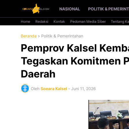
NASIONAL
POLITIK & PEMERIN
Home
Redaksi
Kontak
Pedoman Media Siber
Tentang K
Beranda
Politik & Pemerintahan
Pemprov Kalsel Kemba
Tegaskan Komitmen P
Daerah
Oleh
Soeara Kalsel
-
Juni 11, 2026