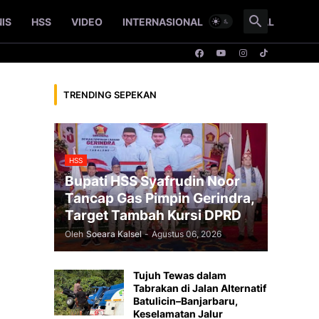
NIS
HSS
VIDEO
INTERNASIONAL
NASIONAL
TRENDING SEPEKAN
i
HSS
Bupati HSS Syafrudin Noor
Tancap Gas Pimpin Gerindra,
Target Tambah Kursi DPRD
Oleh
Soeara Kalsel
-
Agustus 06, 2026
Tujuh Tewas dalam
Tabrakan di Jalan Alternatif
Batulicin–Banjarbaru,
Keselamatan Jalur