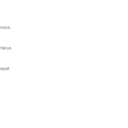
ansos.
“Harus
.
cepat