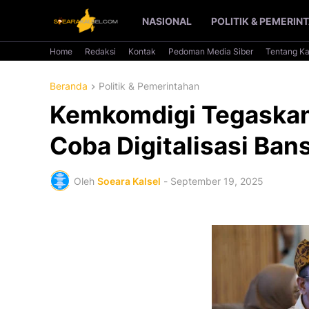
NASIONAL
POLITIK & PEMERIN
Home
Redaksi
Kontak
Pedoman Media Siber
Tentang K
Beranda
Politik & Pemerintahan
Kemkomdigi Tegaskan
Coba Digitalisasi Ban
Oleh
Soeara Kalsel
-
September 19, 2025