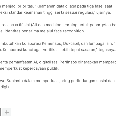
n menjadi prioritas. “Keamanan data dijaga pada tiga fase: saat
eksi standar keamanan tinggi serta sesuai regulasi,” ujarnya.
asan artifisial (AI) dan machine learning untuk penargetan b
asi identitas penerima melalui face recognition.
embutuhkan kolaborasi Kemensos, Dukcapil, dan lembaga lain. 
Kolaborasi kunci agar verifikasi lebih tepat sasaran,” tegasnya
serta pemanfaatan AI, digitalisasi Perlinsos diharapkan memper
 memperkuat kepercayaan publik.
owo Subianto dalam memperluas jaring perlindungan sosial dan
digi)